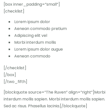
[box inner_padding=”small”]
[checklist]
Lorem ipsum dolor
Aenean commodo pretium
Adipiscing elit vel
Morbi interdum mollis
Lorem ipsum dolor augue
Aenean commodo
[/checklist]
[/box]
[/two_fifth]
[blockquote source=”The Ruven” align=”right”]Morbi
interdum mollis sapien. Morbi interdum mollis sapien.
Sed ac risus. Phasellus lacinia.[/blockquote]