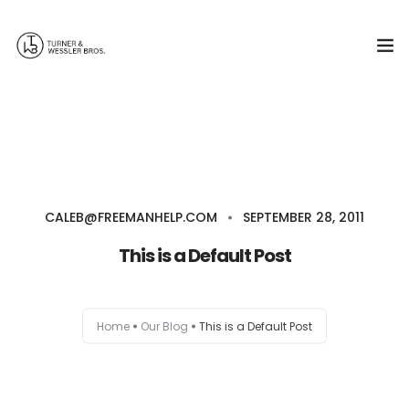
Who we are
What we do
CALEB@FREEMANHELP.COM
SEPTEMBER 28, 2011
Contact us
This is a Default Post
217-243-2118
Home
Our Blog
This is a Default Post